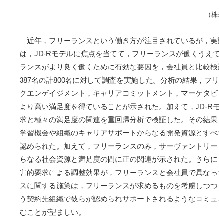
（株
近年，フリーランスという働き方が注目されているが，実
は，JD-Rモデルに焦点を当てて，フリーランスが働くうえ
ランスがより良く働くために有効な要因を，会社員と比較検証
387名の計800名に対して調査を実施した。分析の結果，
クエンゲイジメント，キャリアコミットメント，マーケタビ
より高い満足度を得ていることが示された。加えて，JD-R
求と種々の満足度の関連を重回帰分析で検証した。その結果
学習機会や組織のキャリアサポートからなる開発資源とすべ
認められた。加えて，フリーランスのみ，サーヴァントリー
らなる社会資源と満足度の間に正の関連が示された。さらに
害的要求による調整効果が，フリーランスと会社員で異なっ
スに関する施策は，フリーランスが求めるものを考慮しつつ
う契約先組織で彼らが認められサポートされるようなコミュ
むことが望ましい。