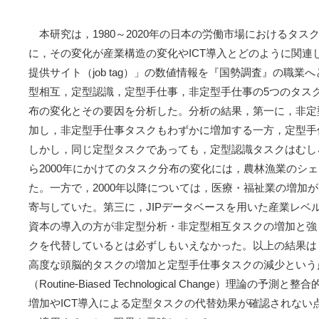
本研究は，1980～2020年の日本の労働市場におけるタ
に，その変化が産業構造の変化やICT導入とどのように関連
提供サイト（job tag）」の数値情報を『国勢調査』の職
型相互，定型認識，定型手仕事，非定型手仕事の5つのタス
布の変化とその要因を分析した。分析の結果，第一に，非定
加し，非定型手仕事タスクもわずかに増加する一方，定型手
しかし，同じ定型タスクであっても，定型認識タスクはむしろ
ら2000年にかけてのタスク分布の変化には，農林漁業のシ
た。一方で，2000年以降については，医療・福祉業の増加
寄与していた。第三に，JIPデータベースを用いた産業レベル
資本の導入の方が非定型分析・非定型相互タスクの増加と強く
クを代替しているとは必ずしもいえなかった。以上の結果は
高度な頭脳的タスクの増加と定型手仕事タスクの減少という
（
Routine-Biased Technological Change
）理論の予測と整合
増加やICT導入による定型タスクの代替効果が確認されない