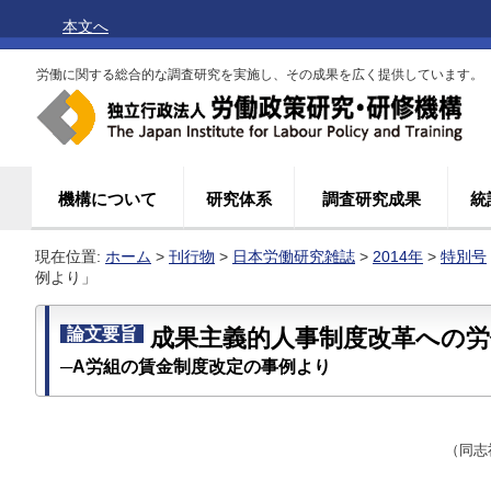
本文へ
労働に関する総合的な調査研究を実施し、その成果を広く提供しています。
機構について
研究体系
調査研究成果
統
現在位置:
ホーム
>
刊行物
>
日本労働研究雑誌
>
2014年
>
特別号
例より」
論文要旨
成果主義的人事制度改革への労
─A労組の賃金制度改定の事例より
（同志