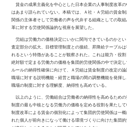
賃金の成果主義化を中心とした日本企業の人事制度改革の
はあまり語られていない。本稿では、Ａ社・Ａ労組の賃金制
関係の主体者そして労働者の声を代弁する組織としての取組
革に対する労使関係論的な視座を展望した。
労組は労働力の価格決定にいかに関与できているのかとい
査定部分の拡大、目標管理制度との接続、昇降給テーブルは
れるという特徴があることが観察された。これは能力・役割
絶対額で定まる労働力の価格を集団的労使関係の中で決定し
ルールの納得性確保に向けて、Ａ労組は賃金制度の改定の論
職場に対する説明機能・経営と職場の間の調整機能を発揮し
職場の制度に対する理解度、納得性も高めている。
以上のように、労働組合は労働者の納得性を高めるための
制度の最も中核となる労働力の価格を定める役割を果たして
制度改革による賃金の個別化によって集団的労使関係は一概
れた個人が前向きになって働ける環境づくりに向けた集団的