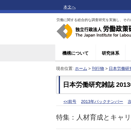
本文へ
労働に関する総合的な調査研究を実施し、その
機構について
研究体系
現在位置:
ホーム
>
刊行物
>
日本労働研
日本労働研究雑誌 2013年
<<前号
2013年バックナンバー
次
特集：人材育成とキャ