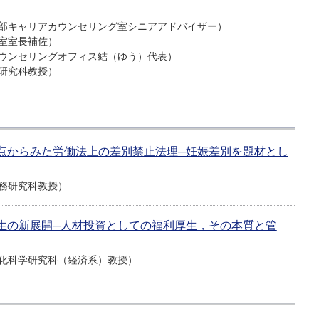
部キャリアカウンセリング室シニアアドバイザー）
室室長補佐）
ウンセリングオフィス結（ゆう）代表）
研究科教授）
視点からみた労働法上の差別禁止法理─妊娠差別を題材とし
務研究科教授）
厚生の新展開─人材投資としての福利厚生，その本質と管
化科学研究科（経済系）教授）