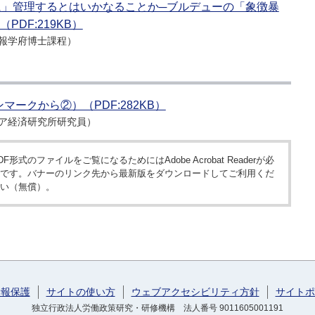
」管理するとはいかなることか─ブルデューの「象徴暴
DF:219KB）
報学府博士課程）
t !（デンマークから②）（PDF:282KB）
ア経済研究所研究員）
DF形式のファイルをご覧になるためにはAdobe Acrobat Readerが必
です。バナーのリンク先から最新版をダウンロードしてご利用くだ
い（無償）。
情報保護
サイトの使い方
ウェブアクセシビリティ方針
サイトポ
独立行政法人労働政策研究・研修機構 法人番号 9011605001191