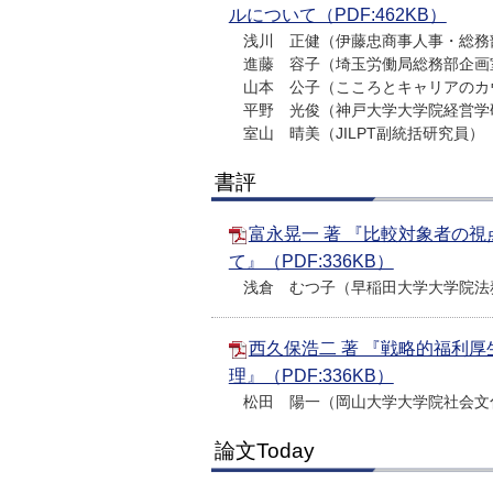
ルについて（PDF:462KB）
浅川 正健（伊藤忠商事人事・総務
進藤 容子（埼玉労働局総務部企画
山本 公子（こころとキャリアのカ
平野 光俊（神戸大学大学院経営学
室山 晴美（JILPT副統括研究員）
書評
富永晃一 著 『比較対象者の
て』（PDF:336KB）
浅倉 むつ子（早稲田大学大学院法
西久保浩二 著 『戦略的福利
理』（PDF:336KB）
松田 陽一（岡山大学大学院社会文
論文Today