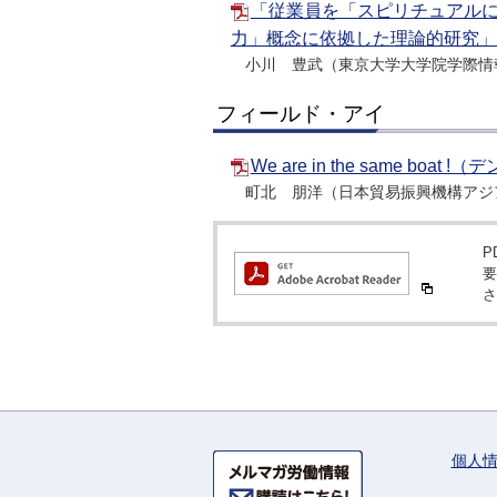
「従業員を「スピリチュアルに
力」概念に依拠した理論的研究」（P
小川 豊武（東京大学大学院学際情
フィールド・アイ
We are in the same boa
町北 朋洋（日本貿易振興機構アジ
P
要
さ
個人