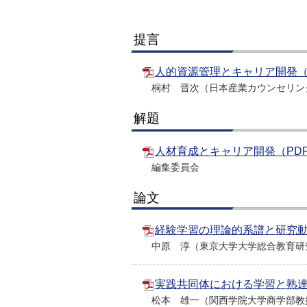
提言
人的資源管理とキャリア開発（PD
桐村 晋次（日本産業カウンセリン
解題
人材育成とキャリア開発（PDF:
編集委員会
論文
経験学習の理論的系譜と研究動向（
中原 淳（東京大学大学総合教育研
実践共同体における学習と熟達化（
松本 雄一（関西学院大学商学部教