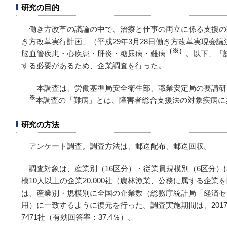
研究の目的
働き方改革の議論の中で、治療と仕事の両立に係る支援の
き方改革実行計画」（平成29年3月28日働き方改革実現会
（※）
脳血管疾患・心疾患・肝炎・糖尿病・難病
。以下、「
する必要があるため、企業調査を行った。
本調査は、労働基準局安全衛生部、職業安定局の要請研
※
本調査の「難病」とは、障害者総合支援法の対象疾病に
研究の方法
アンケート調査。調査方法は、郵送配布、郵送回収。
調査対象は、産業別（16区分）・従業員規模別（6区分
模10人以上の企業20,000社（農林漁業、公務に属する企
は、産業別・規模別に全国の企業数（総務庁統計局「経済セ
用）に一致するように復元を行った。調査実施期間は、2017年
7471社（有効回答率：37.4％）。