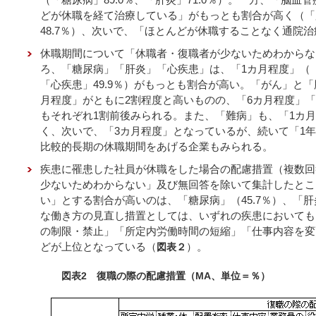
どが休職を経て治療している」がもっとも割合が高く（「脳
48.7％）、次いで、「ほとんどが休職することなく通院
休職期間について「休職者・復職者が少ないためわからな
ろ、「糖尿病」「肝炎」「心疾患」は、「1カ月程度」（「糖
「心疾患」49.9％）がもっとも割合が高い。「がん」と
月程度」がともに2割程度と高いものの、「6カ月程度」「
もそれぞれ1割前後みられる。また、「難病」も、「1カ月
く、次いで、「3カ月程度」となっているが、続いて「1
比較的長期の休職期間をあげる企業もみられる。
疾患に罹患した社員が休職をした場合の配慮措置（複数回
少ないためわからない」及び無回答を除いて集計したとこ
い」とする割合が高いのは、「糖尿病」（45.7％）、「肝
な働き方の見直し措置としては、いずれの疾患においても
の制限・禁止」「所定内労働時間の短縮」「仕事内容を変
どが上位となっている（
）。
図表２
図表2 復職の際の配慮措置（MA、単位＝％）