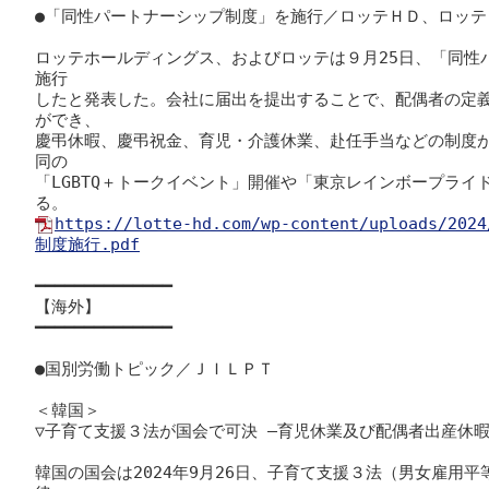
●「同性パートナーシップ制度」を施行／ロッテＨＤ、ロッテ

ロッテホールディングス、およびロッテは９月25日、「同性
施行

したと発表した。会社に届出を提出することで、配偶者の定
ができ、

慶弔休暇、慶弔祝金、育児・介護休業、赴任手当などの制度
同の

「LGBTQ＋トークイベント」開催や「東京レインボープライ
https://lotte-hd.com/wp-content/uploads/
制度施行.pdf
━━━━━━━━━━━━━━

【海外】

━━━━━━━━━━━━━━

●国別労働トピック／ＪＩＬＰＴ

＜韓国＞

▽子育て支援３法が国会で可決 ―育児休業及び配偶者出産休暇
韓国の国会は2024年9月26日、子育て支援３法（男女雇用