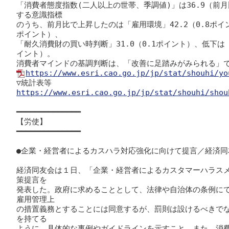
「消費者態度指数(二人以上の世帯、季調値)」は36.9（前
する意識指標

のうち、前月比で上昇したのは「雇用環境」42.2（0.8ポイン
ポイント）、

「耐久消費財の買い時判断」31.0（0.1ポイント）、低下は「
イント）。

https://www.esri.cao.go.jp/jp/stat/shouhi/yo
https://www.esri.cao.go.jp/jp/stat/shouhi/shou
━━━━━━━━━━━━━━

【労使】

━━━━━━━━━━━━━━

●企業・経営者によるカスハラ対応強化に向けて提言／経済同友
経済同友会は１日、「企業・経営者によるカスタマーハラス
策提言を

発表した。政府に求めることとして、法律や自治体の条例に
雇用管理上

の措置義務とすることには同意するが、罰則は設けるべきで
を持てる

ように、具体的な事例やガイドラインを示すこと、また、消