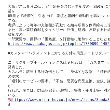
大阪ガスは９月25日、定年延長を含む人事制度の一部改定に
齢を

65歳まで段階的に引き上げ、業績と報酬の連動性を高めつつ
する。

考課によって毎年の支給額が変動する給与項目を例月給与に導
また、高い業績貢献をタイムリーに評価し処遇に反映する仕
級制度の

https://www.osakagas.co.jp/topics/1780899_1452
●カスタマーハラスメントに対する方針を策定／ニトリグループ
ニトリグループホールディングスは９月30日、「カスタマー
発表した。

カスハラに該当する行為例として、「身体的な攻撃」「精神
の要求」

「過剰なサービスの要求」「不当・悪質な商品交換、金銭、
が

行われた場合は、関係各部署が連携し、警察・弁護士等へ対
https://www.nitorihd.co.jp/news/items/3eeda8
df