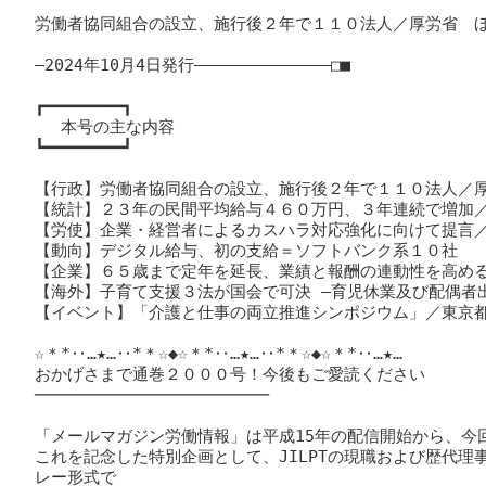
労働者協同組合の設立、施行後２年で１１０法人／厚労省　ほ
―2024年10月4日発行――――――――――――――□■

┏━━━━━━━━┓

　 本号の主な内容

┗━━━━━━━━┛

【行政】労働者協同組合の設立、施行後２年で１１０法人／厚
【統計】２３年の民間平均給与４６０万円、３年連続で増加／
【労使】企業・経営者によるカスハラ対応強化に向けて提言／
【動向】デジタル給与、初の支給＝ソフトバンク系１０社

【企業】６５歳まで定年を延長、業績と報酬の連動性を高める
【海外】子育て支援３法が国会で可決 ―育児休業及び配偶者
【イベント】「介護と仕事の両立推進シンポジウム」／東京都
☆＊*‥…★…‥*＊☆◆☆＊*‥…★…‥*＊☆◆☆＊*‥…★…

おかげさまで通巻２０００号！今後もご愛読ください

────────────────────────

「メールマガジン労働情報」は平成15年の配信開始から、今回で
これを記念した特別企画として、JILPTの現職および歴代理
レー形式で
