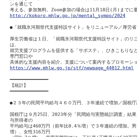
ンを通じて

http://kokoro.mhlw.go.jp/mental_sympo/2024
●「就職氷河期世代支援特設サイト」をリニューアル／厚労省

厚生労働省は１日、「就職氷河期世代支援特設サイト」のリ
は、

就労支援プログラムを提供する「サポステ」、ひきこもりな
専門窓口や

https://www.mhlw.go.jp/stf/newpage_44012.html
━━━━━━━━━━━━━━

【統計】

━━━━━━━━━━━━━━

●２３年の民間平均給与４６０万円、３年連続で増加／国税庁調
国税庁は９月25日、2023年分「民間給与実態統計調査」結
与所得者の

平均給与は460万円（前年比0.4％増）で３年連続の増加。男
増）、女性316万円
