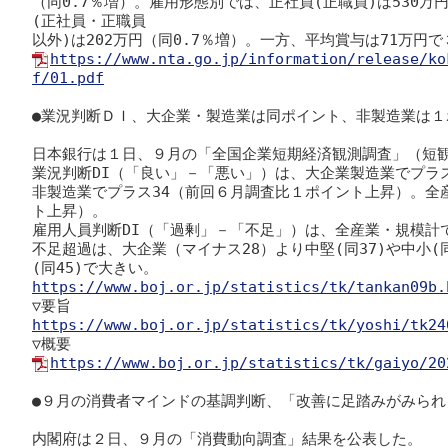
（同0.7％増）。雇用形態別では、正社員(正職員)は530万
(正社員・正職員

https://www.nta.go.jp/information/release/ko
f/01.pdf
●業況判断ＤＩ、大企業・製造業は同ポイント、非製造業は１
日本銀行は１日、９月の「全国企業短期経済観測調査」（短観
業況判断DI（「良い」－「悪い」）は、大企業製造業でプラス
非製造業でプラス34（前回６月調査比１ポイント上昇）。全
ト上昇）。

雇用人員判断DI（「過剰」－「不足」）は、全産業・規模計で
不足超過は、大企業（マイナス28）より中堅(同37)や中小(同
https://www.boj.or.jp/statistics/tk/tankan09b.
https://www.boj.or.jp/statistics/tk/yoshi/tk24
https://www.boj.or.jp/statistics/tk/gaiyo/20
●９月の消費者マインドの基調判断、「改善に足踏みがみられ
内閣府は２日、９月の「消費動向調査」結果を公表した。
