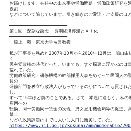
お届けします。在任中の出来事や労働問題・労働政策研究を巡
役割

などについて論じています。引き続きのご愛読・ご支援のほど
━━━━━━━━━━━━━━━━━━━━━━

第１回　深刻な懸念──長期経済停滞とＡＩ化

━━━━━━━━━━━━━━━━━━━━━━

　稲上　毅　東京大学名誉教授

私が理事長を務めた2007年10月から2010年12月は、鳩
く

民主党政権の時代だった。いまでも、すぐ脳裏に浮かぶのは
荒れていた。

労働政策研究・研修機構の幹部採用人事をめぐって民間人の
員の

研修部門を独立行政法人がもっているのかについても質され
し、

すべて15年ほど前のことである。さて、本題に進もう。私の
雇用への

転換、同一労働同一賃金の実現、男女雇用機会均等の促進、
禁止

https://www.jil.go.jp/kokunai/mm/memorable/200