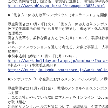
https://www.mhlw.go.jp/stf/newpage_43823.html
●「働き方・休み方改革シンポジウム（オンライン）」を開催
厚生労働省は10月29日(火)、「働き方・休み方改革シンポ
改正労働基準法の施行から５年半が経過し、働き方・休み方
管理職の

働き方改革や、柔軟な働き方とその効果について、学識経験
紹介、

パネルディスカッションを通じて考える。対象は事業主・人
加無料。

https://work-holiday.mhlw.go.jp/seminar/#hatar
https://murc-jimukyoku.smartcore.jp/work-holid
●シンポジウム「中小企業におけるメンタルヘルス対策」／厚労
厚生労働省は11月29日(金)、職場のメンタルヘルスシンポ
ス対策～

元気な会社がやっている取組に学ぶ～」をオンライン（Zoom及
が取り組む

効果的なメンタルヘルス対策について、基調講演、企業での