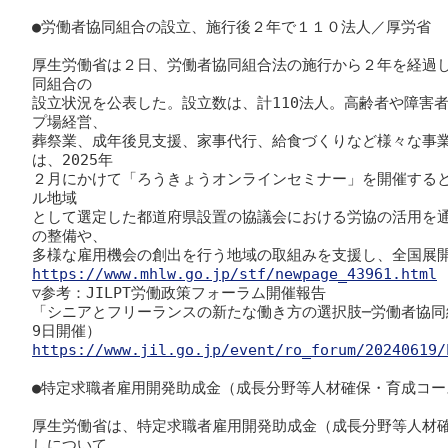
●労働者協同組合の設立、施行後２年で１１０法人／厚労省

厚生労働省は２日、労働者協同組合法の施行から２年を経過した
同組合の

設立状況を公表した。設立数は、計110法人。高齢者や障害
プ場経営、

葬祭業、成年後見支援、家事代行、給食づくりなど様々な事
は、2025年

２月にかけて「ろうきょうオンラインセミナー」を開催すると
ル地域

として選定した都道府県設置の協議会における労協の活用を
の整備や、

https://www.mhlw.go.jp/stf/newpage_43961.html

▽参考：JILPT労働政策フォーラム開催報告

「シニアとフリーランスの新たな働き方の選択肢─労働者協同組
https://www.jil.go.jp/event/ro_forum/20240619/
●特定求職者雇用開発助成金（成長分野等人材確保・育成コー
厚生労働省は、特定求職者雇用開発助成金（成長分野等人材
しについて
