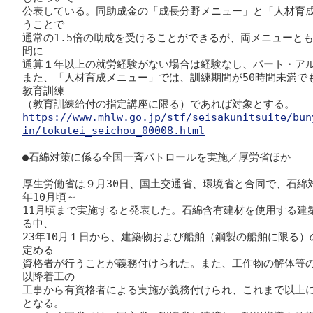
公表している。同助成金の「成長分野メニュー」と「人材育
うことで

通常の1.5倍の助成を受けることができるが、両メニューと
間に

通算１年以上の就労経験がない場合は経験なし、パート・アル
また、「人材育成メニュー」では、訓練期間が50時間未満で
教育訓練

https://www.mhlw.go.jp/stf/seisakunitsuite/bun
in/tokutei_seichou_00008.html
●石綿対策に係る全国一斉パトロールを実施／厚労省ほか

厚生労働省は９月30日、国土交通省、環境省と合同で、石綿対
年10月頃～

11月頃まで実施すると発表した。石綿含有建材を使用する建
る中、

23年10月１日から、建築物および船舶（鋼製の船舶に限る
定める

資格者が行うことが義務付けられた。また、工作物の解体等の
以降着工の

工事から有資格者による実施が義務付けられ、これまで以上
となる。
