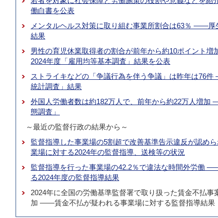
若者を対象に社会保障と労働施策の役割や意義などを紹介 
働白書を公表
メンタルヘルス対策に取り組む事業所割合は63％ ――厚
結果
男性の育児休業取得者の割合が前年から約10ポイント増加
2024年度「雇用均等基本調査」結果を公表
ストライキなどの「争議行為を伴う争議」は昨年は76件 
統計調査」結果
外国人労働者数は約182万人で、前年から約22万人増加 
態調査」
～最近の監督行政の結果から～
監督指導した事業場の5割超で改善基準告示違反が認めら
業場に対する2024年の監督指導、送検等の状況
監督指導を行った事業場の42.2％で違法な時間外労働 
る2024年度の監督指導結果
2024年に全国の労働基準監督署で取り扱った賃金不払事案
加 ――賃金不払が疑われる事業場に対する監督指導結果（