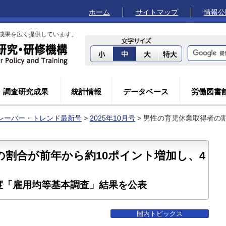
ホーム
サイトマップ
情報公
成果を広く提供しています。
調査研究成果
統計情報
データベース
労働図書
レーバー・トレンド最新号
>
2025年10月号
> 男性の育児休業取得者の
の割合が前年から約10ポイント増加し、4
年度「雇用均等基本調査」結果を公表
国内トピックス