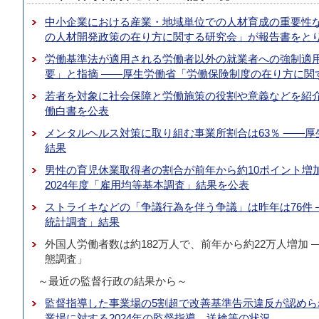
中小企業における産業・地域単位での人材育成の重要性な
の人材開発政策の在り方に関する研究会」が報告書をと
労働基準法が適用される労働者以外の就業者への強制適
要」と指摘 ――厚生労働省「労働保険制度の在り方に関
若者を対象に社会保障と労働施策の役割や意義などを紹介 
働白書を公表
メンタルヘルス対策に取り組む事業所割合は63％ ――厚
結果
男性の育児休業取得者の割合が前年から約10ポイント増加
2024年度「雇用均等基本調査」結果を公表
ストライキなどの「争議行為を伴う争議」は昨年は76件 
統計調査」結果
外国人労働者数は約182万人で、前年から約22万人増加 
態調査」
～最近の監督行政の結果から～
監督指導した事業場の5割超で改善基準告示違反が認めら
業場に対する2024年の監督指導、送検等の状況