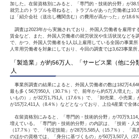
加した。在留資格別にみると、「専門的・技術的分野」が38.
就労上のトラブルを尋ねると、トラブルがあった労働者は10.
は「紹介会社（送出し機関含む）の費用が高かった」が18.6
調査は2023年から実施されており、外国人労働者を雇用
賃金など、また、外国人労働者の就労状況や生活状況などを調
で、かつ、外国人労働者を1人以上雇用している全国の事業所
人常用労働者を対象にしており、今回の調査では3,623事業所、
「製造業」が約56万人、「サービス業（他に分
人
事業所調査の結果によると、外国人労働者の数は182万4,6
最も多く56万950人（30.7％）で、前年から約5万人増え
いもの）」が32万1,751人（17.6％）で、「卸売業、小売業」が
が15万2,411人（8.4％）などとなっており、上位4産業で全
在留資格別にみると、「専門的・技術的分野」が70万9,114
増えている。「専門的・技術的分野」の内訳は、「技術・人文知識
（17.7％）で、「特定技能」が28万5,585人（15.7％）、「高
のほかの資格では、「身分に基づくもの」が50万3,507人（27.