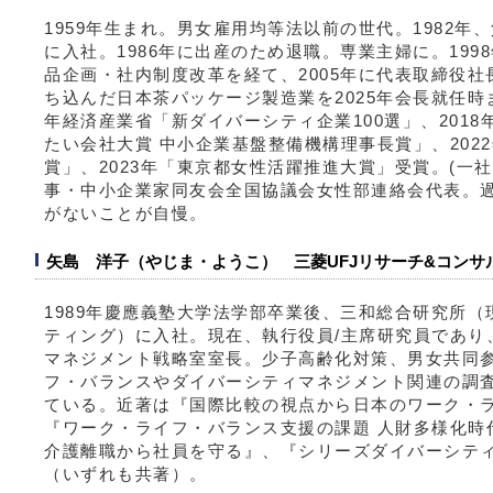
1959年生まれ。男女雇用均等法以前の世代。1982
に入社。1986年に出産のため退職。専業主婦に。19
品企画・社内制度改革を経て、2005年に代表取締役社
ち込んだ日本茶パッケージ製造業を2025年会長就任時ま
年経済産業省「新ダイバーシティ企業100選」、201
たい会社大賞 中小企業基盤整備機構理事長賞」、202
賞」、2023年「東京都女性活躍推進大賞」受賞。(一
事・中小企業家同友会全国協議会女性部連絡会代表。
がないことが自慢。
矢島 洋子（やじま・ようこ） 三菱UFJリサーチ&コンサル
1989年慶應義塾大学法学部卒業後、三和総合研究所（
ティング）に入社。現在、執行役員/主席研究員であり
マネジメント戦略室室長。少子高齢化対策、男女共同
フ・バランスやダイバーシティマネジメント関連の調
ている。近著は『国際比較の視点から日本のワーク・
『ワーク・ライフ・バランス支援の課題 人財多様化時
介護離職から社員を守る』、『シリーズダイバーシテ
（いずれも共著）。