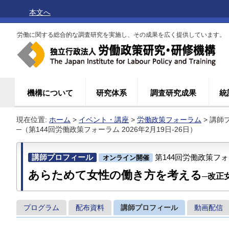
本文へ
労働に関する総合的な調査研究を実施し、その成果を広く提供しています。
機構について
研究体系
調査研究成果
統
現在位置:
ホーム
>
イベント・講座
>
労働政策フォーラム
> 講
─（第144回労働政策フォーラム
2026年2月19日-26日）
講師プロフィール
第144回労働政策フォー
オンライン開催
あらためて女性の働き方を考える
─改正
プログラム
配布資料
講師プロフィール
動画配信