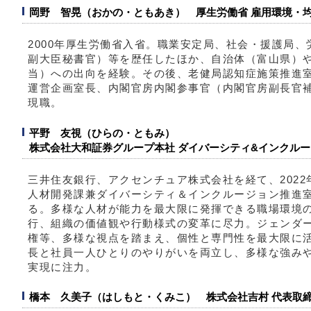
岡野 智晃（おかの・ともあき） 厚生労働省 雇用環境・均
2000年厚生労働省入省。職業安定局、社会・援護局
副大臣秘書官）等を歴任したほか、自治体（富山県）
当）への出向を経験。その後、老健局認知症施策推進
運営企画室長、内閣官房内閣参事官（内閣官房副長官補付
現職。
平野 友視（ひらの・ともみ）
株式会社大和証券グループ本社 ダイバーシティ&インクルー
三井住友銀行、アクセンチュア株式会社を経て、202
人材開発課兼ダイバーシティ＆インクルージョン推進室
る。多様な人材が能力を最大限に発揮できる職場環境
行、組織の価値観や行動様式の変革に尽力。ジェンダー
権等、多様な視点を踏まえ、個性と専門性を最大限に
長と社員一人ひとりのやりがいを両立し、多様な強み
実現に注力。
橋本 久美子（はしもと・くみこ） 株式会社吉村 代表取