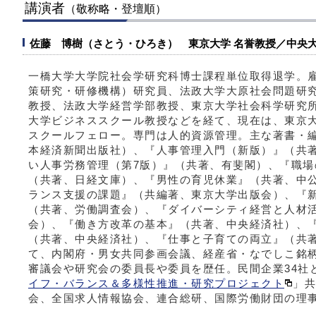
講演者
（敬称略・登壇順）
佐藤 博樹（さとう・ひろき） 東京大学 名誉教授／中央大
一橋大学大学院社会学研究科博士課程単位取得退学。
策研究・研修機構）研究員、法政大学大原社会問題研
教授、法政大学経営学部教授、東京大学社会科学研究
大学ビジネススクール教授などを経て、現在は、東京
スクールフェロー。専門は人的資源管理。主な著書・
本経済新聞出版社）、『人事管理入門（新版）』（共
い人事労務管理（第7版）』（共著、有斐閣）、『職
（共著、日経文庫）、『男性の育児休業』（共著、中
ランス支援の課題』（共編著、東京大学出版会）、『
（共著、労働調査会）、『ダイバーシティ経営と人材
会）、『働き方改革の基本』（共著、中央経済社）、
（共著、中央経済社）、『仕事と子育ての両立』（共
て、内閣府・男女共同参画会議、経産省・なでしこ銘
審議会や研究会の委員長や委員を歴任。民間企業34社
イフ・バランス＆多様性推進・研究プロジェクト
」共
会、全国求人情報協会、連合総研、国際労働財団の理