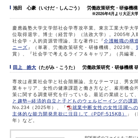
池田 心豪（いけだ・しんごう） 労働政策研究・研修機構
※2026年4月より大正大
慶應義塾大学文学部社会学専攻卒業。東京工業大学大
位取得退学。博士（経営学）（法政大学）。2005年入
社会学・人的資源管理論。主な著作に『
介護離職の構
ニーズ
』（単著、労働政策研究・研修機構、2023年、
賞）、『社会学で考えるライフ＆キャリア』（共編著、中
田上 皓大
（たがみ・こうた） 労働政策研究・研修機構 
専攻は産業社会学と社会階層論。主なテーマは、男女
業キャリア、女性の健康課題と働き方など、雇用機会
策に関する調査研究を行っている。最近の業績として
と趨勢─経済的自立と子どものウェルビーイングの課題
No.234（2025年）、「
就業中断女性の女性活躍への
主体的な能力開発意欲に注目して（PDF:515KB）
」（
年）など。
PDF形式のファイルをご覧になるため