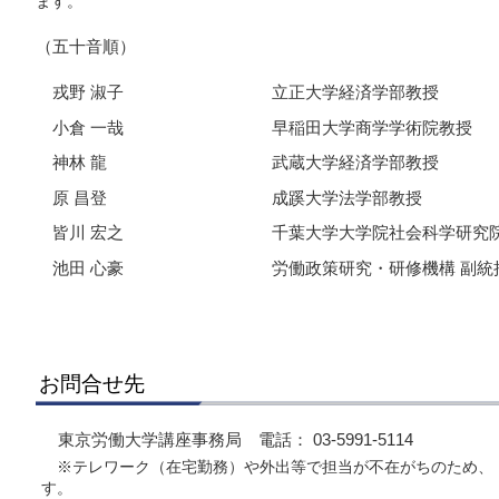
ます。
（五十音順）
戎野 淑子
立正大学経済学部教授
小倉 一哉
早稲田大学商学学術院教授
神林 龍
武蔵大学経済学部教授
原 昌登
成蹊大学法学部教授
皆川 宏之
千葉大学大学院社会科学研究
池田 心豪
労働政策研究・研修機構 副統
お問合せ先
東京労働大学講座事務局 電話： 03-5991-5114
※テレワーク（在宅勤務）や外出等で担当が不在がちのため、
す。