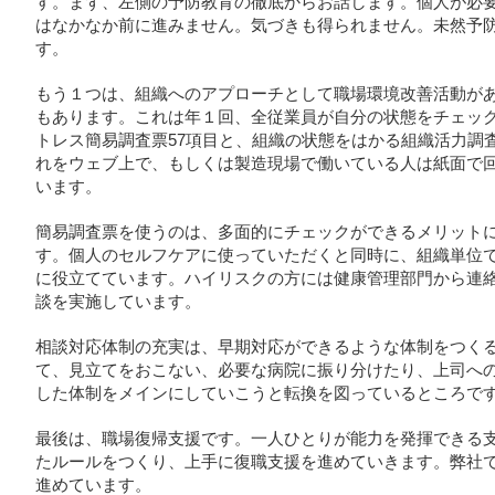
す。まず、左側の予防教育の徹底からお話します。個人が必
はなかなか前に進みません。気づきも得られません。未然予
す。
もう１つは、組織へのアプローチとして職場環境改善活動が
もあります。これは年１回、全従業員が自分の状態をチェッ
トレス簡易調査票57項目と、組織の状態をはかる組織活力調
れをウェブ上で、もしくは製造現場で働いている人は紙面で
います。
簡易調査票を使うのは、多面的にチェックができるメリット
す。個人のセルフケアに使っていただくと同時に、組織単位
に役立てています。ハイリスクの方には健康管理部門から連
談を実施しています。
相談対応体制の充実は、早期対応ができるような体制をつく
て、見立てをおこない、必要な病院に振り分けたり、上司へ
した体制をメインにしていこうと転換を図っているところで
最後は、職場復帰支援です。一人ひとりが能力を発揮できる
たルールをつくり、上手に復職支援を進めていきます。弊社
進めています。