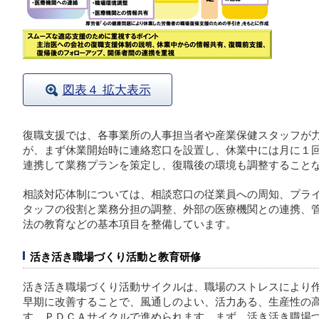
図表４ 拡大表示
復職支援では、各事業所の人事担当者や産業保健スタッフが
が、まず休業開始時に連絡窓口を設置し、休業中には月に１
連携して業務プランを策定し、復職後の環境も調整すること
相談対応体制については、相談窓口の従業員への周知、プラ
タッフの役割と業務分担の調整、外部の医療機関との連携、
法の教育などの基本項目を整備しています。
活き活き職場づくり活動と教育研修
活き活き職場づくり活動サイクルは、職場のストレスにより
早期に改善することで、風通しのよい、活力ある、生産性の
す。ＰＤＣＡサイクルで進められます。まず、活き活き職場