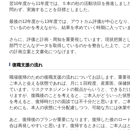
翌10年度から11年度では、５本の柱の活動項目を推進しま
問わず、実施することを目標としました。
最後の12年度から13年度では、アウトカム評価が中心とな
ているのかを考えながら、結果を求めていく時期に入ってい
さらに、評価と計画・周知を重要視しています。現状把握と
部門でどんなデータを取得しているのかを整合した上で、こ
の計画立案と文書化につなげます。
復職支援の流れ
職場復帰のための復職支援の流れについてお話します。重要
ご本人と会える状態であれば、月に１回程度、産業医、保健
ています。リスクマネジメントの観点からいうと、できるだ
りますが、復職後のことを考えると、ご本人がどういった状
を考えると、復帰時だけの面談では不十分だと思います。ご
ためにも、本人の状態に十分配慮しつつ、可能な方には休業
あと、復帰後のプランが重要になります。復帰した後のロー
合は再発しやすいと思います。復帰するときには、ご本人は