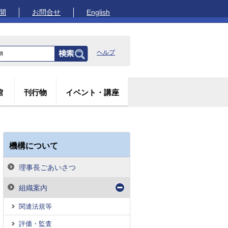
開
お問合せ
English
ヘルプ
館
刊行物
イベント・講座
機構について
理事長ごあいさつ
組織案内
関連法規等
評価・監査