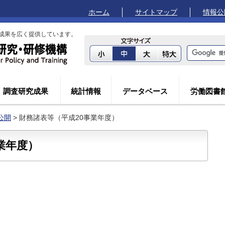
ホーム
サイトマップ
情報公
成果を広く提供しています。
調査研究成果
統計情報
データベース
労働図書
公開
> 財務諸表等（平成20事業年度）
業年度）