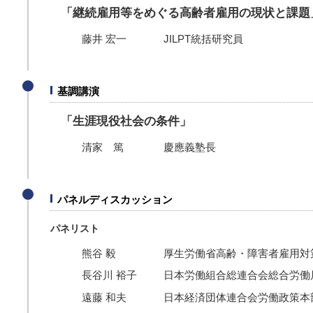
「継続雇用等をめぐる高齢者雇用の現状と課題
藤井 宏一
JILPT統括研究員
基調講演
「生涯現役社会の条件」
清家 篤
慶應義塾長
パネルディスカッション
パネリスト
熊谷 毅
厚生労働省高齢・障害者雇用対
長谷川 裕子
日本労働組合総連合会総合労働
遠藤 和夫
日本経済団体連合会労働政策本