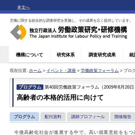
本文へ
労働に関する総合的な調査研究を実施し、その成果を広く提供しています。
機構について
研究体系
調査研究成果
統
現在位置:
ホーム
>
イベント・講座
>
労働政策フォーラム
> プロ
プログラム
第40回労働政策フォーラム（2009年8月26日
高齢者の本格的活用に向けて
プログラム
配付資料
講師プロフィール
開催報告
今後高齢化社会が進展する中で、高い就業意欲をもつ