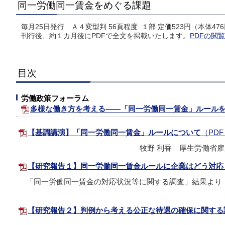
同一労働同一賃金をめぐる課題
毎月25日発行 Ａ４変型判 56頁程度 １部 定価523円（本体47
刊行後、約１カ月後にPDFで全文を掲載いたします。
PDFの閲
目次
労働政策フォーラム
多様な働き方を考える――「同一労働同一賃金」ルール
【基調講演】「同一労働同一賃金」ルールについて
（PDF
牧野 利香 厚生労働省
【研究報告１】同一労働同一賃金ルールに企業はどう対応
「同一労働同一賃金の対応状況等に関する調査」結果より
【研究報告２】判例から考える公正な待遇の確保に関する