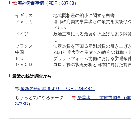
海外労働事情
（PDF：637KB）
イギリス
地域間格差の縮小に関する白書
アメリカ
連邦政府契約事業者らの最賃を大統領令で
ドルへ
ドイツ
政治主導による最賃引き上げ法案を閣議
に
フランス
法定最賃を下回る産別最賃の引き上げ
中国
2021年度大学卒業者への政府の就職・
ＥＵ
プラットフォーム労働における労働条
ＯＥＣＤ
コロナ禍の状況分析と日本に向けた提言
最近の統計調査から
最新の統計調査より
（PDF：225KB）
ちょっと気になるデータ
失業者――労働力調査（詳細
373KB）