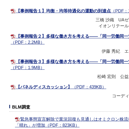
【事例報告１】均衡・均等待遇化の運動の到達点
（PDF：
三橋 沙織 UA
イオンリテール
【事例報告２】多様な働き方を考える――「同一労働同一
（PDF：2.2MB）
伊藤 秀紀 
【事例報告３】多様な働き方を考える――「同一労働同一
（PDF：1.9MB）
松崎 宏則 公
【パネルディスカッション】
（PDF：439KB）
コーデ
BLM調査
緊急事態宣言解除で業況回復も見通しはオミクロン株流
「晴れ」が増加（PDF：823KB）