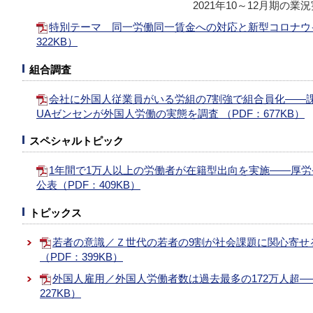
2021年10～12月期の
特別テーマ 同一労働同一賃金への対応と新型コロナウ
322KB）
組合調査
会社に外国人従業員がいる労組の7割強で組合員化―
UAゼンセンが外国人労働の実態を調査 （PDF：677KB）
スペシャルトピック
1年間で1万人以上の労働者が在籍型出向を実施――厚
公表（PDF：409KB）
トピックス
若者の意識／Ｚ世代の若者の9割が社会課題に関心寄せ
（PDF：399KB）
外国人雇用／外国人労働者数は過去最多の172万人超―
227KB）