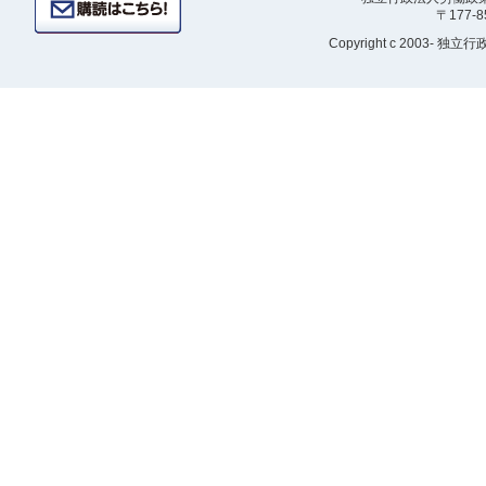
〒177-
Copyright
c 2003- 独