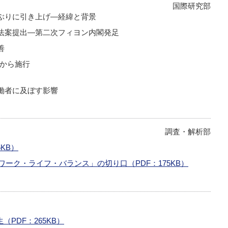
国際研究部
ぶりに引き上げ―経緯と背景
法案提出―第二次フィヨン内閣発足
善
日から施行
働者に及ぼす影響
調査・解析部
KB）
ワーク・ライフ・バランス」の切り口（PDF：175KB）
PDF：265KB）