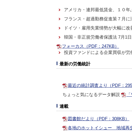
アメリカ・連邦最低賃金、１０年
フランス・超過勤務促進策７月に
ドイツ・雇用失業情勢が大幅に改
韓国・非正規労働者保護法 7月1
フォーカス（PDF：247KB）
投資ファンドによる企業買収が労
最新の労働統計
最近の統計調査より（PDF：295
ちょっと気になるデータ解説
「
連載
図書館だより（PDF：308KB）
各地のホットイシュー 地域再生（