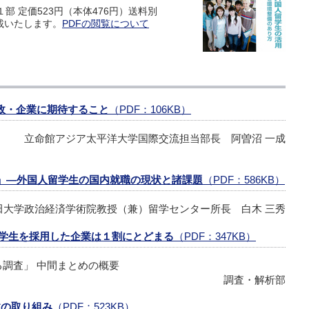
１部 定価523円（本体476円）送料別
載いたします。
PDFの閲覧について
政・企業に期待すること
（PDF：106KB）
立命館アジア太平洋大学国際交流担当部長 阿曽沼 一成
」―外国人留学生の国内就職の現状と諸課題
（PDF：586KB）
田大学政治経済学術院教授（兼）留学センター所長 白木 三秀
学生を採用した企業は１割にとどまる
（PDF：347KB）
調査」 中間まとめの概要
調査・解析部
の取り組み
（PDF：523KB）