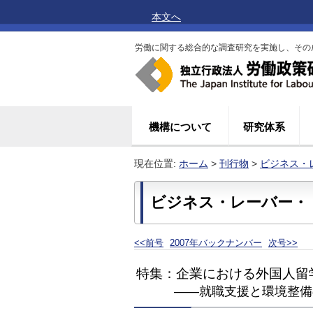
本文へ
労働に関する総合的な調査研究を実施し、その
機構について
研究体系
現在位置:
ホーム
>
刊行物
>
ビジネス・
ビジネス・レーバー・ト
<<前号
2007年バックナンバー
次号>>
特集：企業における外国人留
――就職支援と環境整備