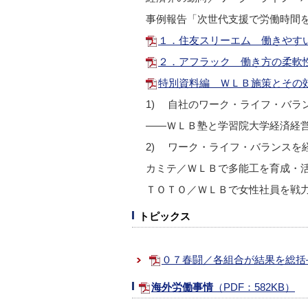
事例報告「次世代支援で労働時間
１．住友スリーエム 働きやすい会
２．アフラック 働き方の柔軟性が
特別資料編 ＷＬＢ施策とその効果
1) 自社のワーク・ライフ・バラ
――ＷＬＢ塾と学習院大学経済経
2) ワーク・ライフ・バランスを
カミテ／ＷＬＢで多能工を育成・
ＴＯＴＯ／ＷＬＢで女性社員を戦
トピックス
０７春闘／各組合が結果を総括―
海外労働事情
（PDF：582KB）