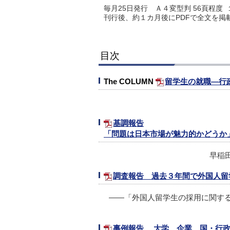
毎月25日発行 Ａ４変型判 56頁程度 
刊行後、約１カ月後にPDFで全文を掲
目次
The COLUMN
留学生の就職―行
基調報告
「問題は日本市場が魅力的かどうか
早稲
調査報告 過去３年間で外国人留
――「外国人留学生の採用に関する
事例報告 大学、企業、国・行政