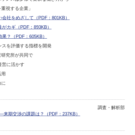
を重視する企業」
社をめざして（PDF：801KB）
カギ（PDF：893KB）
？（PDF：605KB）
ンスを評価する指標を開発
営研究所が共同で
経営に活かす
活用
力に
調査・解析部
来期交渉の課題は？（PDF：237KB）