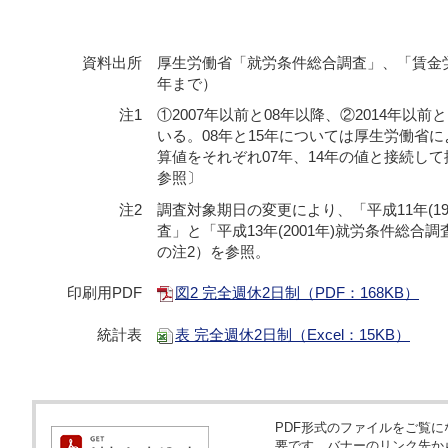
資料出所
厚生労働省「就労条件総合調査」、「賃金労
年まで）
注1
①2007年以前と08年以降、②2014年以
いる。08年と15年については厚生労働省
算値をそれぞれ07年、14年の値と接続し
参照〕
注2
調査対象期日の変更により、「平成11年(1
査」と「平成13年(2001年)就労条件総
の注2）を参照。
印刷用PDF
図2 完全週休2日制（PDF：168KB）
統計表
表 完全週休2日制（Excel：15KB）
PDF形式のファイルをご覧になるため
要です。バナーのリンク先か