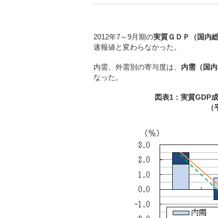
2012年7～9月期の
実質ＧＤＰ（国内
速報値と変わらなかった。
内需、外需別の寄与度は、
内需（国内
なった。
図表1：実質GDP
（