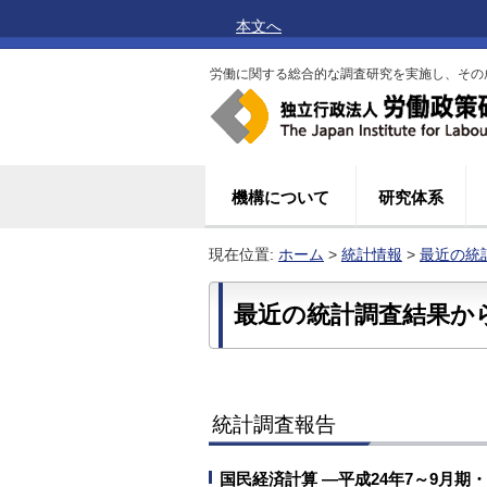
本文へ
労働に関する総合的な調査研究を実施し、その
機構について
研究体系
現在位置:
ホーム
>
統計情報
>
最近の統
最近の統計調査結果から2
統計調査報告
国民経済計算 ―平成24年7～9月期