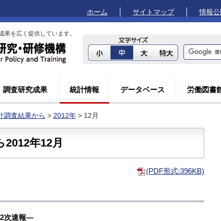
ホーム
サイトマップ
情報公
成果を広く提供しています。
調査研究成果
統計情報
データベース
労働図書
計調査結果から
>
2012年
> 12月
012年12月
(PDF形式:396KB)
・2次速報―