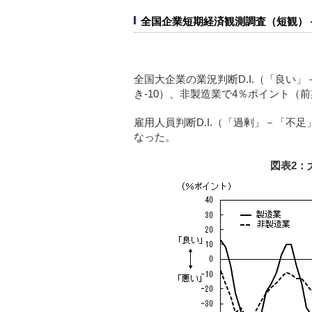
全国企業短期経済観測調査（短観） 
全国大企業の業況判断D.I.（「良い」
き-10）、非製造業で4％ポイント（
雇用人員判断D.I.（「過剰」－「不
なった。
図表2：