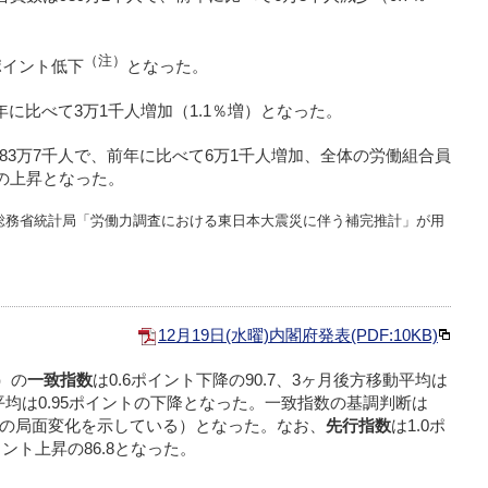
（注）
2ポイント低下
となった。
年に比べて3万1千人増加（1.1％増）となった。
83万7千人で、前年に比べて6万1千人増加、全体の労働組合員
トの上昇となった。
総務省統計局「労働力調査における東日本大震災に伴う補完推計」が用
12月19日(水曜)内閣府発表(PDF:10KB)
）の
一致指数
は0.6ポイント下降の90.7、3ヶ月後方移動平均は
動平均は0.95ポイントの下降となった。一致指数の基調判断は
の局面変化を示している）となった。なお、
先行指数
は1.0ポ
イント上昇の86.8となった。