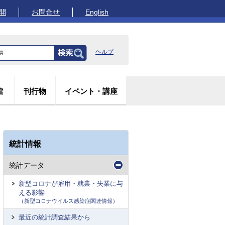
開
お問合せ
English
ヘルプ
館
刊行物
イベント・講座
統計情報
統計データ
新型コロナが雇用・就業・失業に与
える影響
（新型コロナウイルス感染症関連情報）
最近の統計調査結果から