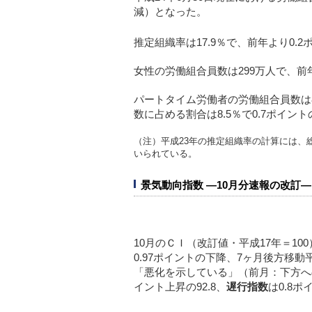
減）となった。
推定組織率は17.9％で、前年より0.
女性の労働組合員数は299万人で、前
パートタイム労働者の労働組合員数は
数に占める割合は8.5％で0.7ポイン
（注）平成23年の推定組織率の計算には、
いられている。
景気動向指数 ―10月分速報の改訂―
10月のＣＩ（改訂値・平成17年＝100
0.97ポイントの下降、7ヶ月後方移
「悪化を示している」（前月：下方へ
イント上昇の92.8、
遅行指数
は0.8ポ