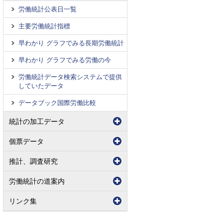
労働統計公表日一覧
主要労働統計指標
早わかり グラフでみる長期労働統計
早わかり グラフでみる労働の今
労働統計データ検索システムで提供
していたデータ
データブック国際労働比較
統計の加工データ
個票データ
推計、調査研究
労働統計の道案内
リンク集