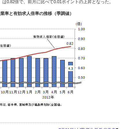
）
は0.82倍で、前月に比べて0.01ポイントの上昇となった。
失業率と有効求人倍率の推移（季調値）