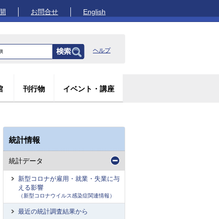
開
お問合せ
English
ヘルプ
館
刊行物
イベント・講座
統計情報
統計データ
新型コロナが雇用・就業・失業に与
える影響
（新型コロナウイルス感染症関連情報）
最近の統計調査結果から