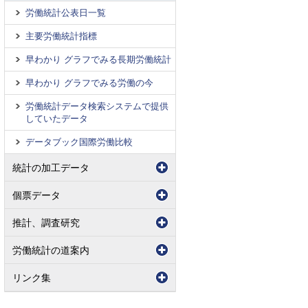
労働統計公表日一覧
主要労働統計指標
早わかり グラフでみる長期労働統計
早わかり グラフでみる労働の今
労働統計データ検索システムで提供
していたデータ
データブック国際労働比較
統計の加工データ
個票データ
推計、調査研究
労働統計の道案内
リンク集