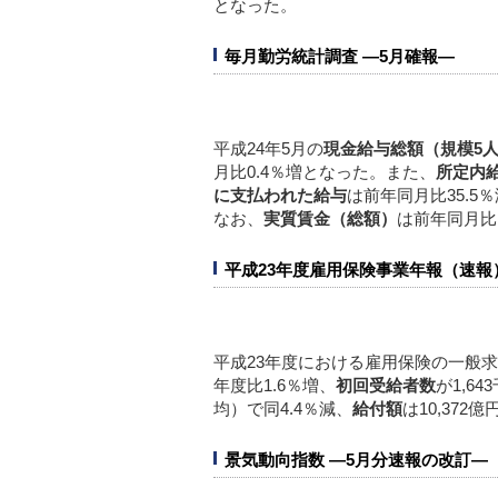
となった。
毎月勤労統計調査 ―5月確報―
平成24年5月の
現金給与総額（規模5
月比0.4％増となった。また、
所定内
に支払われた給与
は前年同月比35.5
なお、
実質賃金（総額）
は前年同月比
平成23年度雇用保険事業年報（速報
平成23年度における雇用保険の一般
年度比1.6％増、
初回受給者数
が1,6
均）で同4.4％減、
給付額
は10,372
景気動向指数 ―5月分速報の改訂―