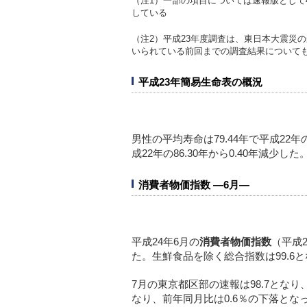
（注1）一部の項目については速報版として
している
（注2）平成23年度調査は、東日本大震災
いられている前回までの調査結果について
平成23年簡易生命表の概況
男性の平均寿命は79.44年で平成22年の
成22年の86.30年から0.40年減少した
消費者物価指数 ―6月―
平成24年6月の
消費者物価指数
（平成2
た。生鮮食品を除く総合指数は99.6
7月の東京都区部の速報は98.7となり
なり、前年同月比は0.6％の下落とな