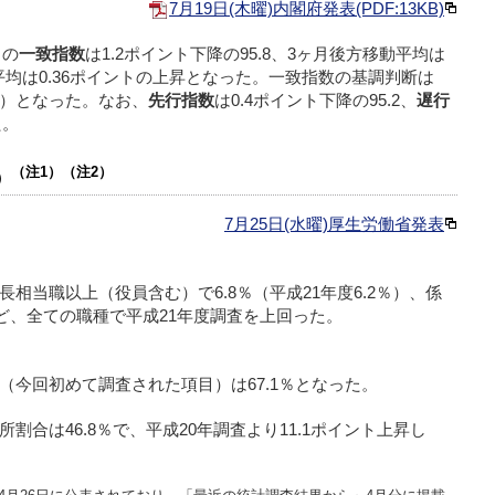
7月19日(木曜)内閣府発表(PDF:13KB)
）の
一致指数
は1.2ポイント下降の95.8、3ヶ月後方移動平均は
動平均は0.36ポイントの上昇となった。一致指数の基調判断は
）となった。なお、
先行指数
は0.4ポイント下降の95.2、
遅行
た。
（注1）（注2）
）
7月25日(水曜)厚生労働省発表
相当職以上（役員含む）で6.8％（平成21年度6.2％）、係
）など、全ての職種で平成21年度調査を上回った。
（今回初めて調査された項目）は67.1％となった。
合は46.8％で、平成20年調査より11.1ポイント上昇し