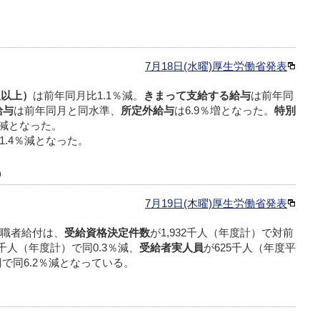
7月18日(水曜)厚生労働省発表
人以上）
は前年同月比1.1％減。
きまって支給する給与
は前年同
給与
は前年同月と同水準、
所定外給与
は6.9％増となった。
特別
％減となった。
1.4％減となった。
）
7月19日(木曜)厚生労働省発表
求職者給付は、
受給資格決定件数
が1,932千人（年度計）で対前
43千人（年度計）で同0.3％減、
受給者実人員
が625千人（年度平
億円で同6.2％減となっている。