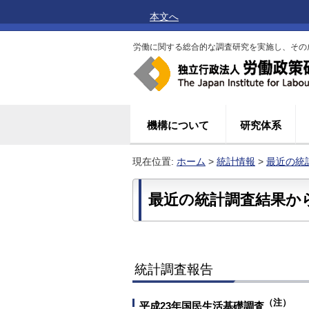
本文へ
労働に関する総合的な調査研究を実施し、その
機構について
研究体系
現在位置:
ホーム
>
統計情報
>
最近の統
最近の統計調査結果から2
統計調査報告
（注）
平成23年国民生活基礎調査