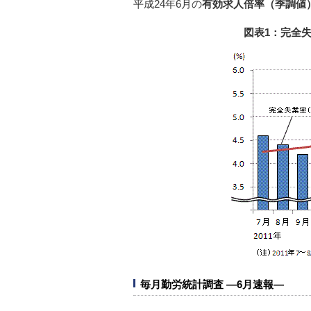
平成24年6月の
有効求人倍率（季調値
図表1：完全
毎月勤労統計調査 ―6月速報―