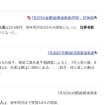
7月27日(金曜)総務省発表(PDF：979KB)
上高
は22.4兆円、前年同月比4.5％の増加となった。
従事者数
減少となった。
7月30日(月曜)経済産業省発表
.1％の低下。製造工業生産予測調査によると、7月上昇の後、8
れば、生産は横ばい傾向にある。」（前月：持ち直しの動き
。
7月31日(火曜)総務省発表
入
は、前年同月比で実質3.8％の増加。