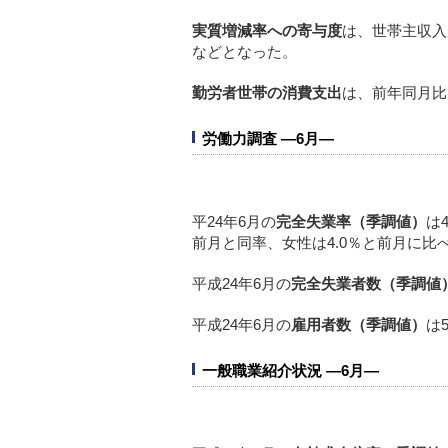
実質増減率への寄与度
は、世帯主収入が
などとなった。
勤労者世帯の消費支出
は、前年同月比
労働力調査 ―6月―
平24年6月の
完全失業率（季調値）
は
前月と同率、女性は4.0％と前月に比
平成24年6月の
完全失業者数（季調値
平成24年6月の
雇用者数（季調値）
は
一般職業紹介状況 ―6月―