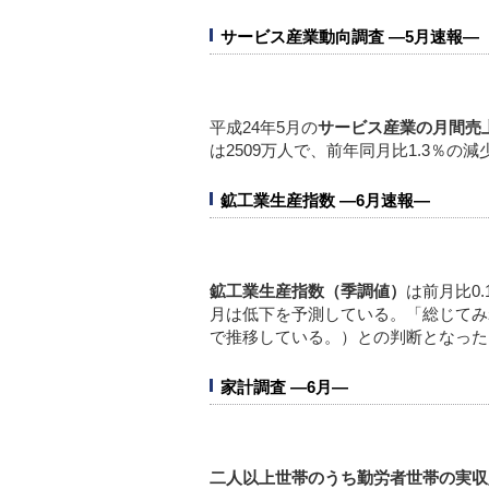
サービス産業動向調査 ―5月速報―
平成24年5月の
サービス産業の月間売
は2509万人で、前年同月比1.3％の
鉱工業生産指数 ―6月速報―
鉱工業生産指数（季調値）
は前月比0
月は低下を予測している。「総じてみ
で推移している。）との判断となった
家計調査 ―6月―
二人以上世帯のうち勤労者世帯の実収