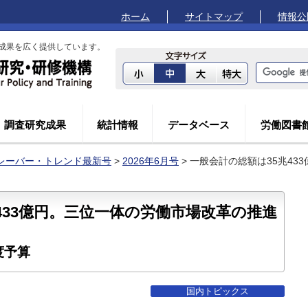
ホーム
サイトマップ
情報公
成果を広く提供しています。
調査研究成果
統計情報
データベース
労働図書
レーバー・トレンド最新号
>
2026年6月号
> 一般会計の総額は35兆4
433億円。三位一体の労働市場改革の推進
度予算
国内トピックス