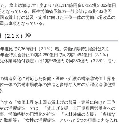
た。歳出総額は昨年度より7兆1,114億円多い122兆3,092億円
億円となっている。厚生労働省予算の一般会計は35兆433億円
回る賃上げの普及・定着に向けた三位一体の労働市場改革の
重点事項となっている。
（2.1％）増
年度比で7,369億円（2.1％）増。労働保険特別会計は3兆
。年金特別会計は74兆4,280億円で同2兆2,494億円（3.1％）
休業等給付勘定）は1兆966億円で同350億円（3.3％）増な
の構造変化に対応した保健・医療・介護の構築②物価上昇を
位一体の労働市場改革の推進と多様な人材の活躍促進③包摂
野。
当する「物価上昇を上回る賃上げの普及・定着に向けた三位
材の活躍促進」では、「賃上げ支援、非正規雇用労働者への
事、労働移動の円滑化の推進」「人材確保の支援」「多様な
た取組等」「女性の活躍促進」といった5つの項目に力を入れ