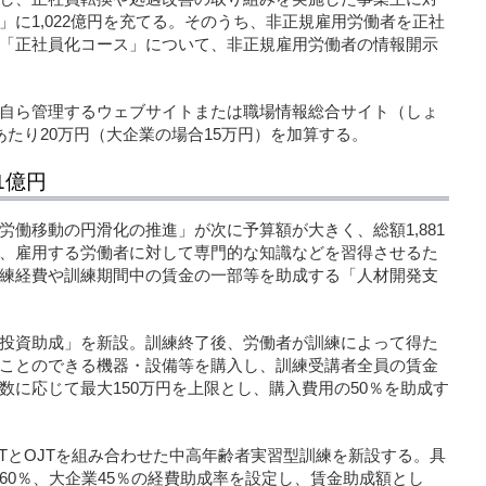
に1,022億円を充てる。そのうち、非正規雇用労働者を正社
「正社員化コース」について、非正規雇用労働者の情報開示
自ら管理するウェブサイトまたは職場情報総合サイト（しょ
たり20万円（大企業の場合15万円）を加算する。
1億円
働移動の円滑化の推進」が次に予算額が大きく、総額1,881
、雇用する労働者に対して専門的な知識などを習得させるた
練経費や訓練期間中の賃金の一部等を助成する「人材開発支
投資助成」を新設。訓練終了後、労働者が訓練によって得た
ことのできる機器・設備等を購入し、訓練受講者全員の賃金
数に応じて最大150万円を上限とし、購入費用の50％を助成す
-JTとOJTを組み合わせた中高年齢者実習型訓練を新設する。具
60％、大企業45％の経費助成率を設定し、賃金助成額とし