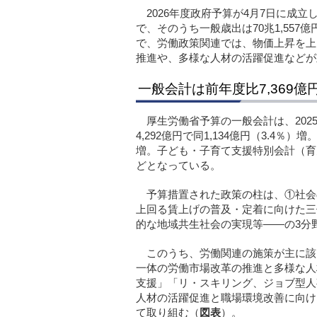
2026年度政府予算が4月7日に成立し
で、そのうち一般歳出は70兆1,557
で、労働政策関連では、物価上昇を上
推進や、多様な人材の活躍促進などが
一般会計は前年度比7,369億円
厚生労働省予算の一般会計は、2025
4,292億円で同1,134億円（3.4％）増
増。子ども・子育て支援特別会計（育児
どとなっている。
予算措置された政策の柱は、①社会
上回る賃上げの普及・定着に向けた三
的な地域共生社会の実現等――の3分
このうち、労働関連の施策が主に該
一体の労働市場改革の推進と多様な人
支援」「リ・スキリング、ジョブ型人
人材の活躍促進と職場環境改善に向け
て取り組む（
図表
）。