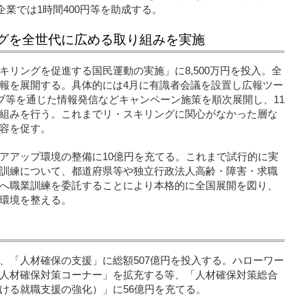
企業では1時間400円等を助成する。
グを全世代に広める取り組みを実施
リングを促進する国民運動の実施」に8,500万円を投入。全
報を展開する。具体的には4月に有識者会議を設置し広報ツー
ェブ等を通じた情報発信などキャンペーン施策を順次展開し、11
組みを行う。これまでリ・スキリングに関心がなかった層な
容を促す。
アアップ環境の整備に10億円を充てる。これまで試行的に実
訓練について、都道府県等や独立行政法人高齢・障害・求職
へ職業訓練を委託することにより本格的に全国展開を図り、
環境を整える。
、「人材確保の支援」に総額507億円を投入する。ハローワー
人材確保対策コーナー」を拡充する等、「人材確保対策総合
ける就職支援の強化）」に56億円を充てる。