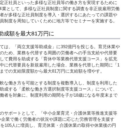
定正社員といった多様な正社員等の働き方を実現するために
の新規事業として、多様な正社員制度に関する調査を非正規雇用労働
者が多様な正社員制度を導入・選択するにあたっての課題や
員制度を周知していくために地方等でセミナーを実施する。
助成額を最大81万円に
ては、「両立支援等助成金」に392億円を投じる。育児休業や
のため、業務を代替する周囲の労働者への手当支給や代替要
して費用を助成する「育休中等業務代替支援コース」を拡充
中に代替要員を新規雇用した場合、業務を代替した期間に「1
までの支給限度額から最大81万円に支給額を増やす。
軟な働き方を可能とする制度を複数導入し、制度を利用した
助成する「柔軟な働き方選択制度等支援コース」について、
働者を対象に、制度利用の期間を子が18歳になる年度末まで
のサポートとして、「中小企業育児・介護休業等推進支援等
中小企業で働く労働者の状況や課題に応じた労務管理を支援す
者を105人に増員し、育児休業・介護休業の取得や休業後の円