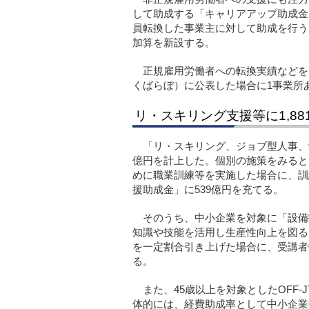
して助成する「キャリアアップ助成金」
員転換した事業主に対して助成を行う
加算を新設する。
正規雇用労働者への転換実績などを
くばらぼ）に公表した場合に1事業所あ
リ・スキリング支援等に1,88
「リ・スキリング、ジョブ型人事、労
億円を計上した。個別の施策をみると
めに職業訓練等を実施した場合に、訓
援助成金」に539億円を充てる。
そのうち、中小企業を対象に「設備
知識や技能を活用し生産性向上を図る
を一定割合引き上げた場合に、受講者
る。
また、45歳以上を対象としたOFF
体的には、経費助成率として中小企業