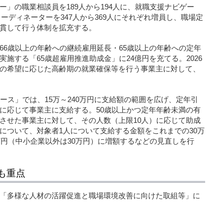
」の職業相談員を189人から194人に、就職支援ナビゲー
コーディネーターを347人から369人にそれぞれ増員し、職場定
貫して行う体制を拡充する。
66歳以上の年齢への継続雇用延長・65歳以上の年齢への定年
施する「65歳超雇用推進助成金」に24億円を充てる。2026
の希望に応じた高齢期の就業確保等を行う事業主に対して、
ース」では、15万～240万円に支給額の範囲を広げ、定年引
に応じて事業主に支給する。50歳以上かつ定年年齢未満の有
させた事業主に対して、その人数（上限10人）に応じて助成
について、対象者1人について支給する金額をこれまでの30万
万円（中小企業以外は30万円）に増額するなどの見直しを行
も重点
「多様な人材の活躍促進と職場環境改善に向けた取組等」に