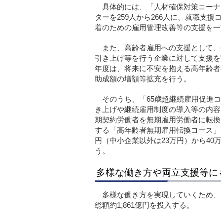
具体的には、「人材確保対策コーナー
ターを259人から266人に、就職支援
着のための雇用管理改善等の支援を一
また、高齢者雇用への支援として、
引き上げ等を行う企業に対して支援を実
年度は、将来に不安を抱える高年齢者
助成額の増額等拡充を行う。
そのうち、「65歳超継続雇用促進コ
き上げや継続雇用制度の導入等の内容
期契約労働者を無期雇用労働者に転換
する「高年齢者無期雇用転換コース」
円（中小企業以外は23万円）から40
う。
多様な働き方や両立支援等に
多様な働き方を実現していくため、
総額約1,861億円を投入する。