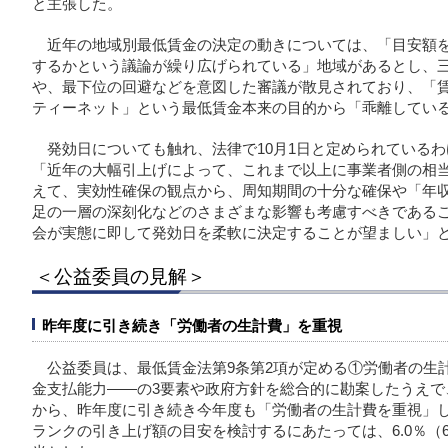
と主張した。
近年の地域別最低賃金の決定の動きについては、「目安額
するかという議論が繰り広げられている」地域があるとし、
や、最下位の回避などを意図した審議が散見されており、「
ティーネット」という最低賃金本来の目的から「乖離してい
発効日についても触れ、法律で10月1日と定められている
「近年の大幅引上げによって、これまで以上に事業者側の相
えて、実効性確保の観点から、周知期間の十分な確保や「年
足の一層の深刻化などのさまざまな影響も考慮すべきである
会が実態に即して発効日を柔軟に決定することが望ましい」
＜公益委員の見解＞
昨年度に引き続き「労働者の生計費」を重視
公益委員は、最低賃金法第9条第2項が定める①労働者の生
金支払能力――の3要素や政府方針を総合的に勘案したうえで
から、昨年度に引き続き今年度も「労働者の生計費を重視」
ランクの引き上げ額の目安を検討するにあたっては、6.0％（