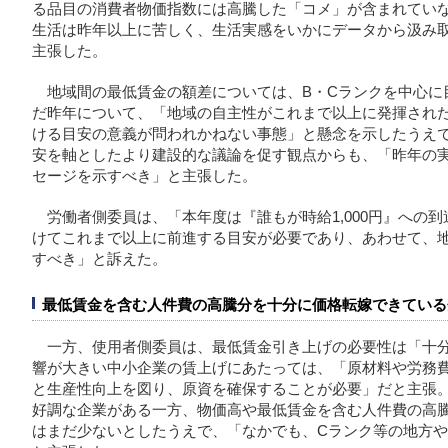
る品目の消費者物価指数には高騰した「コメ」が含まれてい
生活は昨年以上に苦しく、生活実感をいかにデータから汲み
主張した。
地域間の最低賃金の額差については、B・Cランクを中心に
だ昨年について、「地域の自主性がこれまで以上に発揮され
ける目安の意義が問われかねない事態」と懸念を示したうえ
安を軸としたより建設的な議論を促す観点からも、「昨年の
セージを示すべき」と主張した。
労働者側委員は、「本年度は『誰もが時給1,000円』への
けてこれまで以上に前進する目安が必要であり、あわせて、
すべき」と訴えた。
最低賃金を含む人件費の高騰分を十分に価格転嫁できている
一方、使用者側委員は、最低賃金引き上げの必要性は「十
響が大きい中小企業の賃上げにあたっては、「原材料や労務
と生産性向上を図り、原資を確保することが必要」だと主張
好調な企業がある一方、物価高や最低賃金を含む人件費の高
はまだ少ないとしたうえで、「なかでも、Cランク等の地方