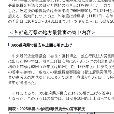
央最低賃金審議会の目安と同額の引き上げを答申した一方で、
した。改定後の最低賃金は全国平均で66円増加して1,121円と
超える。発効日については、昨年度は徳島県（11月1日）を除
の予定日は10月1日～3月31日までバラツキが見られ、6県が2
＜各都道府県の地方最賃審の答申内容＞
39の道府県で目安を上回る引き上げ
中央最低賃金審議会（会長：藤村博之・独立行政法人労働政
に出した答申では、引き上げ目安額はA・Bランクの都道府県が
均の上昇額は63円（昨年度は51円）で、1978年度に目安制
の答申を参考に、各地方の最低賃金審議会（都道府県労働局
査や参考人の意見などもふまえて調査・審議が行われた。9月
答申が出揃った。
それによると、8の都府県が目安どおりの引き上げを答申し
となった。このうち11の県では、目安を10円以上上回ってい
図表：2025年度の地域別最低賃金の答申状況