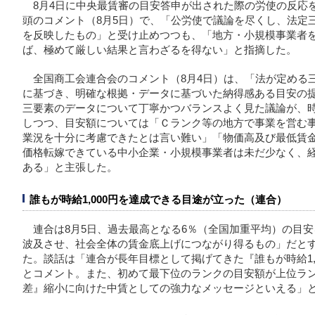
8月4日に中央最賃審の目安答申が出された際の労使の反応
頭のコメント（8月5日）で、「公労使で議論を尽くし、法定
を反映したもの」と受け止めつつも、「地方・小規模事業者
ば、極めて厳しい結果と言わざるを得ない」と指摘した。
全国商工会連合会のコメント（8月4日）は、「法が定める
に基づき、明確な根拠・データに基づいた納得感ある目安の
三要素のデータについて丁寧かつバランスよく見た議論が、
しつつ、目安額については「Ｃランク等の地方で事業を営む
業況を十分に考慮できたとは言い難い」「物価高及び最低賃
価格転嫁できている中小企業・小規模事業者は未だ少なく、
ある」と主張した。
誰もが時給1,000円を達成できる目途が立った（連合）
連合は8月5日、過去最高となる6％（全国加重平均）の目
波及させ、社会全体の賃金底上げにつながり得るもの」だと
た。談話は「連合が長年目標として掲げてきた『誰もが時給1,
とコメント。また、初めて最下位のランクの目安額が上位ラ
差』縮小に向けた中賃としての強力なメッセージといえる」