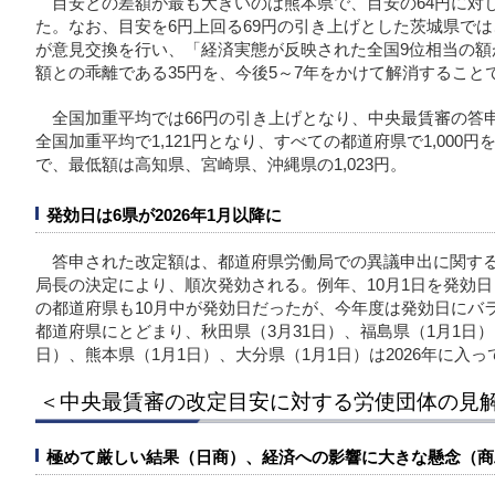
目安との差額が最も大きいのは熊本県で、目安の64円に対し
た。なお、目安を6円上回る69円の引き上げとした茨城県では
が意見交換を行い、「経済実態が反映された全国9位相当の額
額との乖離である35円を、今後5～7年をかけて解消すること
全国加重平均では66円の引き上げとなり、中央最賃審の答
全国加重平均で1,121円となり、すべての都道府県で1,000円
で、最低額は高知県、宮崎県、沖縄県の1,023円。
発効日は6県が2026年1月以降に
答申された改定額は、都道府県労働局での異議申出に関す
局長の決定により、順次発効される。例年、10月1日を発効
の都道府県も10月中が発効日だったが、今年度は発効日にバラ
都道府県にとどまり、秋田県（3月31日）、福島県（1月1日）
日）、熊本県（1月1日）、大分県（1月1日）は2026年に入
＜中央最賃審の改定目安に対する労使団体の見
極めて厳しい結果（日商）、経済への影響に大きな懸念（商