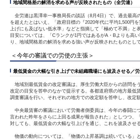
地域間格差の解消を求める声が反映されたもの（全労連）
全労連は黒澤幸一事務局長の談話（8月4日）で、過去最高の
を超えたとはいえ、「政府目標の『2020年代に平均1,500円
上げにも及ばない低水準」などと指摘して「極めて不満」と
目安については、「Cランクが1円ではあるがA・Bよりも高
り、地域間格差の解消を求める強い声が反映されたものとし
＜今年の審議での労使の主張＞
最低賃金の大幅な引き上げで未組織職場にも波及させる／労
地域別最低賃金の改定審議は、厚生労働大臣からの諮問を
改定の目安を答申のなかで提示する。各都道府県の地方最低
調査審議を行い、それぞれの地方での改定額を答申し、改定
中央最賃審の審議において労働者側委員は、今年の春闘につ
言われた昨年をさらに上回る成果が報告された」としつつ、
対しても、最低賃金の大幅な引上げを通じ、これを波及させ
物価の動向については、「物価の上昇基調は続いている」