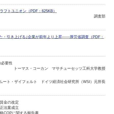
クラフトユニオン
（PDF：625KB）
調査部
た・引き上げる｣企業が前年より上昇――厚労省調査（PDF：
の必要性
トーマス・コーカン マサチューセッツ工科大学教授
ムート・ザイフェルト ドイツ経済社会研究所（WSI）元所長
賃金の改定
正法案成立
格CQPに関する報告書