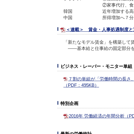
②家事代行、食
韓国
近年増加する高
中国
所得増加へ７分
＜連載＞ 賃金・人事処遇制度と
「新たなモデル賃金」を構築して
――基本給と仕事給の固定部分を
ビジネス・レーバー・モニター単組
７割の単組が「労働時間の長さ
（PDF：495KB）
特別企画
2016年 労働経済の年間分析
（P
最新の労働統計