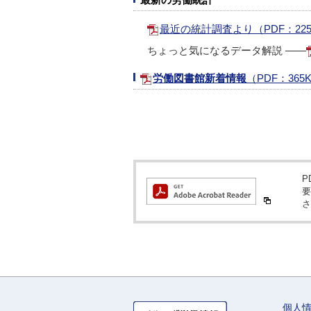
最近の統計調査より
（PDF：22
ちょっと気になるデータ解説 ――
労働図書館新着情報
（PDF：365
P
要
さ
個人