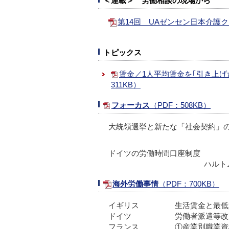
＜連載＞ 労働相談の現場から
第14回 UAゼンセン日本介護
トピックス
賃金／1人平均賃金を｢引き上げ
311KB）
フォーカス
（PDF：508KB）
大統領選挙と新たな「社会契約」
ドイツの労働時間口座制度
ハルト
海外労働事情
（PDF：700KB）
イギリス
生活賃金と最低
ドイツ
労働者派遣等改
フランス
①産業別職業資