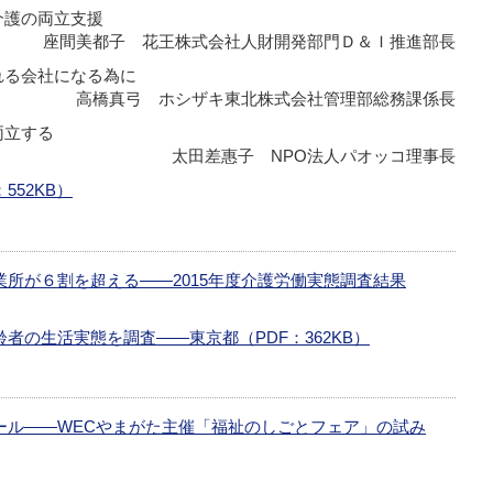
介護の両立支援
座間美都子 花王株式会社人財開発部門Ｄ＆Ｉ推進部長
れる会社になる為に
高橋真弓 ホシザキ東北株式会社管理部総務課係長
両立する
太田差惠子 NPO法人パオッコ理事長
552KB）
所が６割を超える――2015年度介護労働実態調査結果
齢者の生活実態を調査――東京都
（PDF：362KB）
ール――WECやまがた主催「福祉のしごとフェア」の試み