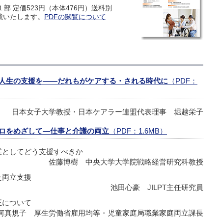
１部 定価523円（本体476円）送料別
載いたします。
PDFの閲覧について
人生の支援を――だれもがケアする・される時代に
（PDF：
日本女子大学教授・日本ケアラー連盟代表理事 堀越栄子
ロをめざして―仕事と介護の両立
（PDF：1.6MB）
業としてどう支援すべきか
佐藤博樹 中央大学大学院戦略経営研究科教授
た両立支援
池田心豪 JILPT主任研究員
について
河真規子 厚生労働省雇用均等・児童家庭局職業家庭両立課長