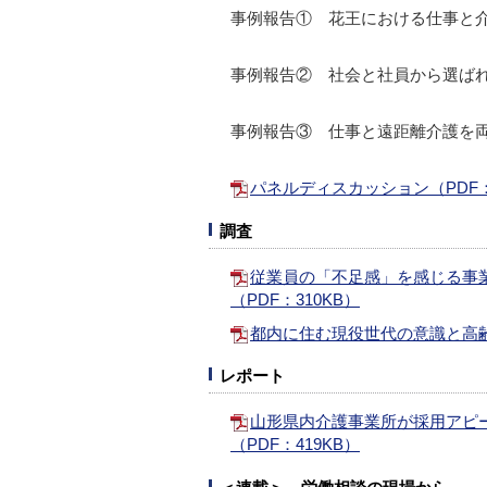
事例報告① 花王における仕事と
事例報告② 社会と社員から選ば
事例報告③ 仕事と遠距離介護を
パネルディスカッション（PDF：
調査
従業員の「不足感」を感じる事業
（PDF：310KB）
都内に住む現役世代の意識と高
レポート
山形県内介護事業所が採用アピ
（PDF：419KB）