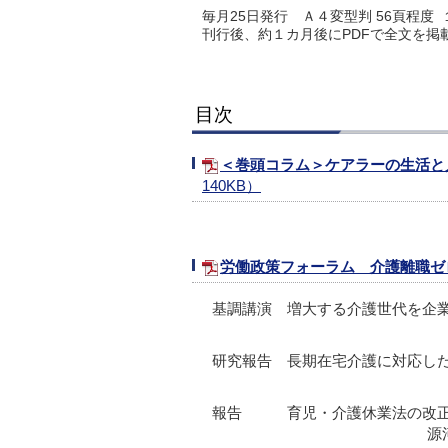
毎月25日発行 Ａ４変型判 56頁程度 
刊行後、約１カ月後にPDFで全文を掲
目次
＜巻頭コラム＞ケアラーの生活と
140KB）
労働政策フォーラム 介護離職ゼ
基調講演 増大する介護世代を企
研究報告 長期在宅介護に対応し
報告 育児・介護休業法の改正
源