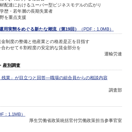
材配達におけるユーバー型ビジネスモデルの広がり
学歴・若年層の長期失業者
野を重点支援
運用実態をめぐる新たな潮流（第19回）
（PDF：1.0MB）
賃金制度の整備と他産業との格差是正を目指す
合わせて６割程度の安定的な賃金部分を
運輸労連
・産別調査
、残業」が目立つと回答―職場の組合員からの相談内容
調査部
DF：1.1MB）
厚生労働省政策統括官付労働政策担当参事官室