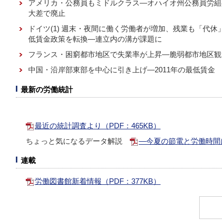
アメリカ・公務員もミドルクラス―オハイオ州公務員労組
大差で廃止
ドイツ(1) 週末・夜間に働く労働者が増加、残業も「代休」
低賃金政策を転換―連立内の溝が課題に
フランス・困窮都市地区で失業率が上昇―脆弱都市地区観
中国・沿岸部東部を中心に引き上げ―2011年の最低賃金
最新の労働統計
最近の統計調査より（PDF：465KB）
ちょっと気になるデータ解説
―今夏の節電と労働時間に
連載
労働図書館新着情報（PDF：377KB）