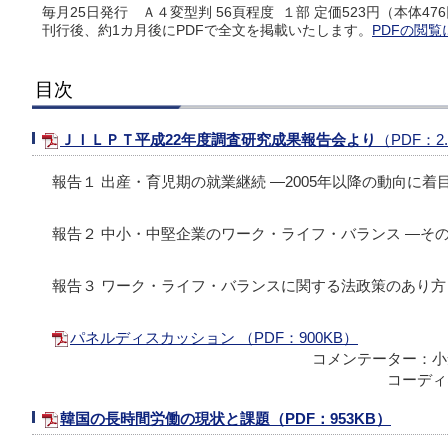
毎月25日発行 Ａ４変型判 56頁程度 １部 定価523円（本体47
刊行後、約1カ月後にPDFで全文を掲載いたします。
PDFの閲覧
目次
ＪＩＬＰＴ平成22年度調査研究成果報告会より
（PDF：2
報告１ 出産・育児期の就業継続 ―2005年以降の動向に着
報告２ 中小・中堅企業のワーク・ライフ・バランス ―そ
報告３ ワーク・ライフ・バランスに関する法政策のあり方
パネルディスカッション （PDF：900KB）
コメンテーター：小
コーディ
韓国の長時間労働の現状と課題（PDF：953KB）