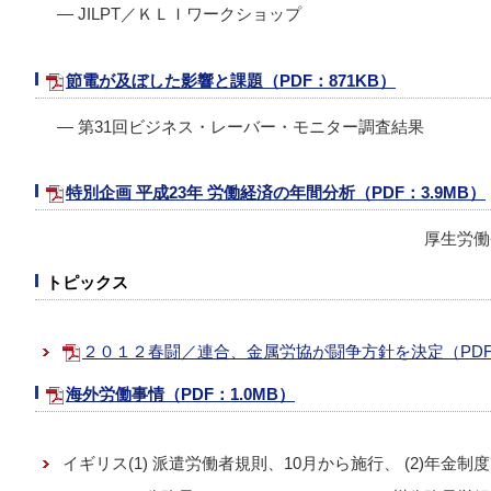
― JILPT／ＫＬＩワークショップ
節電が及ぼした影響と課題（PDF：871KB）
― 第31回ビジネス・レーバー・モニター調査結果
特別企画 平成23年 労働経済の年間分析（PDF：3.9MB）
厚生労働
トピックス
２０１２春闘／連合、金属労協が闘争方針を決定（PDF：
海外労働事情（PDF：1.0MB）
イギリス(1) 派遣労働者規則、10月から施行、 (2)年金