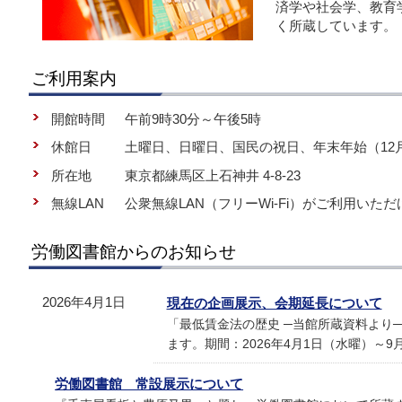
済学や社会学、教育
く所蔵しています。
ご利用案内
開館時間
午前9時30分～午後5時
休館日
土曜日、日曜日、国民の祝日、年末年始（12月
所在地
東京都練馬区上石神井 4-8-23
無線LAN
公衆無線LAN（フリーWi-Fi）がご利用いた
労働図書館からのお知らせ
2026年4月1日
現在の企画展示、会期延長について
「最低賃金法の歴史 ─当館所蔵資料より
ます。期間：2026年4月1日（水曜）～9
労働図書館 常設展示について