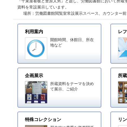
『千束屋看板と豊原又男』と題し、労働図書館において所蔵
資料を常設展示しています
。
場所：労働図書館閲覧室常設展示スペース、カウンター前
利用案内
レフ
開館時間、休館日、所在
地など
企画展示
所蔵
所蔵資料をテーマを決め
て展示、ご紹介
特殊コレクション
リン