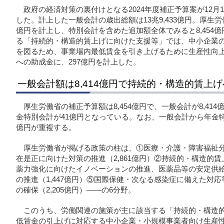
政府の経済対策の裏付けとなる2024年度補正予算案が12月
した。計上した一般会計の歳出総額は13兆9,433億円。厚生労
億円を計上し、特別会計を含めた追加額全体でみると8,454
る「持続的・構造的賃上げに向けた支援等」では、中小企業
を図るため、事業場内最低賃金を引き上げるために生産性向
への助成金に、297億円を計上した。
一般会計額は8,414億円で持続的・構造的賃上
厚生労働省の補正予算額は8,454億円で、一般会計が8,41
金特別会計が41億円となっている。なお、一般会計から年金
億円が重複する。
厚生労働省が掲げる政策の柱は、①医療・介護・障害福祉
在是正に向けた対策の推進（2,861億円）②持続的・構造的賃
薬力強化に向けたイノベーションの推進、医薬品等の安定供給
の推進（1,447億円）⑤国際保健・次なる感染症に備えた対応等
の確保（2,205億円）――の6分野。
このうち、労働関連の施策が主に該当する「持続的・構造
低賃金の引上げに対応する中小企業・小規模事業者向け生産