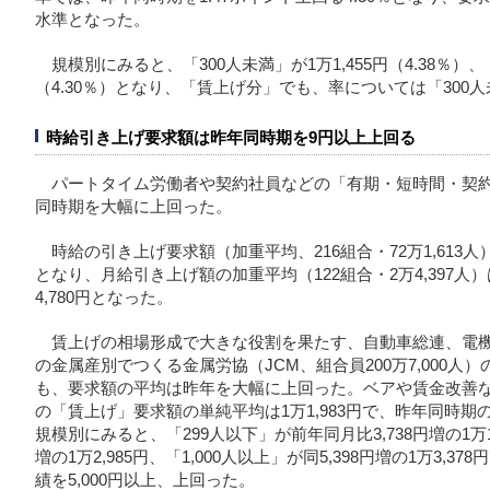
水準となった。
規模別にみると、「300人未満」が1万1,455円（4.38％）、「
（4.30％）となり、「賃上げ分」でも、率については「30
時給引き上げ要求額は昨年同時期を9円以上上回る
パートタイム労働者や契約社員などの「有期・短時間・契
同時期を大幅に上回った。
時給の引き上げ要求額（加重平均、216組合・72万1,613人）
となり、月給引き上げ額の加重平均（122組合・2万4,397人）
4,780円となった。
賃上げの相場形成で大きな役割を果たす、自動車総連、電機
の金属産別でつくる金属労協（JCM、組合員200万7,000人
も、要求額の平均は昨年を大幅に上回った。ベアや賃金改善など
の「賃上げ」要求額の単純平均は1万1,983円で、昨年同時期の7
規模別にみると、「299人以下」が前年同月比3,738円増の1万1,4
増の1万2,985円、「1,000人以上」が同5,398円増の1万3,3
績を5,000円以上、上回った。