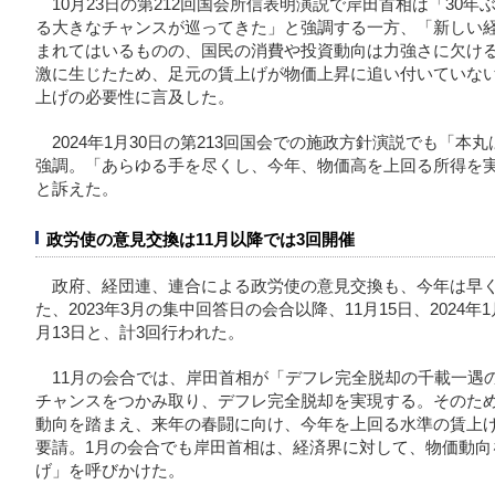
10月23日の第212回国会所信表明演説で岸田首相は「30
る大きなチャンスが巡ってきた」と強調する一方、「新しい
まれてはいるものの、国民の消費や投資動向は力強さに欠け
激に生じたため、足元の賃上げが物価上昇に追い付いていな
上げの必要性に言及した。
2024年1月30日の第213回国会での施政方針演説でも「
強調。「あらゆる手を尽くし、今年、物価高を上回る所得を
と訴えた。
政労使の意見交換は11月以降では3回開催
政府、経団連、連合による政労使の意見交換も、今年は早
た、2023年3月の集中回答日の会合以降、11月15日、2024年
月13日と、計3回行われた。
11月の会合では、岸田首相が「デフレ完全脱却の千載一遇
チャンスをつかみ取り、デフレ完全脱却を実現する。そのた
動向を踏まえ、来年の春闘に向け、今年を上回る水準の賃上
要請。1月の会合でも岸田首相は、経済界に対して、物価動向
げ」を呼びかけた。