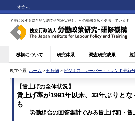
本文へ
労働に関する総合的な調査研究を実施し、その成果を広く提供しています。
機構について
研究体系
調査研究成果
統
現在位置:
ホーム
>
刊行物
>
ビジネス・レーバー・トレンド最新
【賃上げの全体状況】
賃上げ率が1991年以来、33年ぶりと
も
――労働組合の回答集計でみる賃上げ額・賃