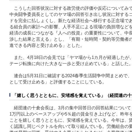
こうした回答状況に対する政労使の評価や反応についてみて
中央闘争委員長としてのヤマ場の回答引き出し状況に対する
ドを完全に払しょくし、新たな経済社会へ移行する正念場で
る組合員の家計への影響、人手不足による現場の負担増など
経済の成長につながる『人への投資』の重要性について、中
渉した結果と言える」とし、「有期・短時間・契約等労働者
進できる内容と受け止める」とした。
また、4月18日の会見では「ヤマ場から1カ月が経過した
テージ転換に向けた大きな一歩と受け止めている」と話した
連合は5月31日に確認する2024春季生活闘争中間まとめ
として受け止める」と評価することにしている。
「嬉しく思うとともに、安堵感を覚えている」（経団連の十
経団連の十倉会長は、3月の集中回答日の回答結果について
1万円以上のベースアップや5％超の賃金引き上げなど、昨年
ことを嬉しく思うとともに、安堵感を覚えている。今年は、
く認識し同じベクトルを向いて取り組んでいる。労働組合の