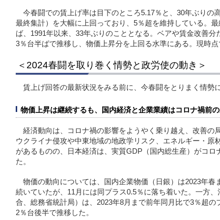
今春闘での賃上げ率は目下のところ5.17％と、30年ぶりの
最終集計）を大幅に上回っており、5％超を維持している。最
ば、1991年以来、33年ぶりのこととなる。ベアや賃金改善
3％台半ばで推移し、物価上昇分を上回る水準にある。現時点
＜2024春闘を取り巻く情勢と政労使の動き＞
賃上げ回答の最新状況をみる前に、今春闘をとりまく情勢
物価上昇は継続するも、国内経済と企業業績はコロナ禍前の
経済動向は、コロナ禍の影響をようやく乗り越え、改善の
ウクライナ侵攻や中東地域の地政学リスク、エネルギー・原
があるものの、日本経済は、実質GDP（国内総生産）がコロナ
た。
物価の動向については、国内企業物価（日銀）は2023年春
続いていたが、11月には同プラス0.5％に落ち着いた。一方
合、総務省統計局）は、2023年8月まで前年同月比で3％超
2％台後半で推移した。