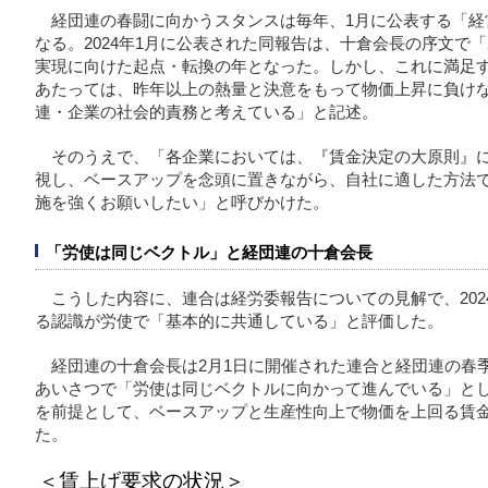
経団連の春闘に向かうスタンスは毎年、1月に公表する「経
なる。2024年1月に公表された同報告は、十倉会長の序文で「
実現に向けた起点・転換の年となった。しかし、これに満足
あたっては、昨年以上の熱量と決意をもって物価上昇に負け
連・企業の社会的責務と考えている」と記述。
そのうえで、「各企業においては、『賃金決定の大原則』
視し、ベースアップを念頭に置きながら、自社に適した方法
施を強くお願いしたい」と呼びかけた。
「労使は同じベクトル」と経団連の十倉会長
こうした内容に、連合は経労委報告についての見解で、20
る認識が労使で「基本的に共通している」と評価した。
経団連の十倉会長は2月1日に開催された連合と経団連の春
あいさつで「労使は同じベクトルに向かって進んでいる」とし
を前提として、ベースアップと生産性向上で物価を上回る賃
た。
＜賃上げ要求の状況＞