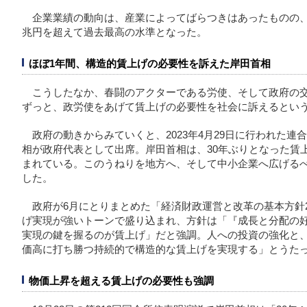
企業業績の動向は、産業によってばらつきはあったものの、日
兆円を超えて過去最高の水準となった。
ほぼ1年間、構造的賃上げの必要性を訴えた岸田首相
こうしたなか、春闘のアクターである労使、そして政府の交
ずっと、政労使をあげて賃上げの必要性を社会に訴えるとい
政府の動きからみていくと、2023年4月29日に行われた
相が政府代表として出席。岸田首相は、30年ぶりとなった賃
まれている。このうねりを地方へ、そして中小企業へ広げる
した。
政府が6月にとりまとめた「経済財政運営と改革の基本方針20
げ実現が強いトーンで盛り込まれ、方針は「『成長と分配の
実現の鍵を握るのが賃上げ」だと強調。人への投資の強化と
価高に打ち勝つ持続的で構造的な賃上げを実現する」とうた
物価上昇を超える賃上げの必要性も強調