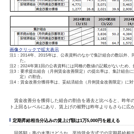
画像クリックで拡大表示
注1：2014年、2015年は、公表資料のなかで集計組合の数以外
た。
注2：2024年第1回の公表資料には同種の数値の記載がないため
注3：要求提出組合（月例賃金改善限定）の提出率は、集計組合
定）の割合。
注4：賃金改善分獲得率は、妥結済組合（月例賃金改善限定）に対
賃金改善分を獲得した組合の割合を過去と比べると、昨年の最
ト上回るレベルにあり、賃上げの裾野は昨年よりもさらに広
定期昇給相当分込みの賃上げ額は1万5,000円を超える
回答額・率の水準はどうか。平均賃金方式での定期昇給相