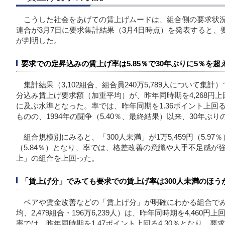
こうした社会をあげての賃上げムードは、組合側の要求状
連合が3月7日に要求集計結果（3月4日時点）を発表すると
が判明した。
要求での定昇込みの賃上げ率は5.85％で30年ぶりに5％を超
集計結果（3,102組合、組合員240万5,789人について
分込み賃上げ要求額（加重平均）が、昨年同時期を4,268円上回
に及ぶ水準となった。率では、昨年同期を1.36ポイント上回る
ものの、1994年の闘争（5.40％、最終結果）以来、30年ぶ
組合規模別にみると、「300人未満」が1万5,459円（5.97％
（5.84％）となり、率では、格差改善の意識や人手不足感が強
上」の組合を上回った。
「賃上げ分」でみても要求での賃上げ率は300人未満のほう
ベアや賃金改善などの「賃上げ分」が明確にわかる組合で
均、2,479組合・196万6,239人）は、昨年同時期を4,460円
率では、昨年同時期を1.47ポイント上回る4.30％となり、